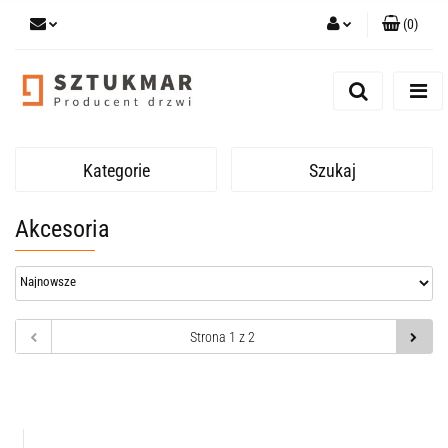
(
0
)
Zaloguj się
Zarejestruj się
Dodaj zgłoszenie
Zgody cookies
Kategorie
Szukaj
Akcesoria