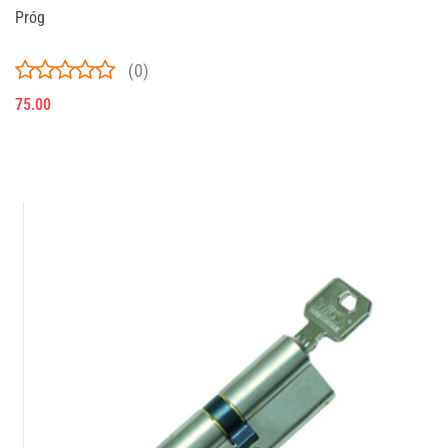
Próg
(0)
75.00