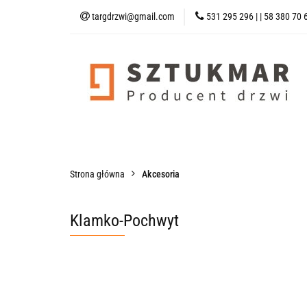
targdrzwi@gmail.com
531 295 296 | | 58 380 70 
Kategorie
Drzw
Strona Główna
Kategorie
Drzwi Wejściowe
Drzwi Techni
Strona główna
Akcesoria
Klamko-Pochwyt