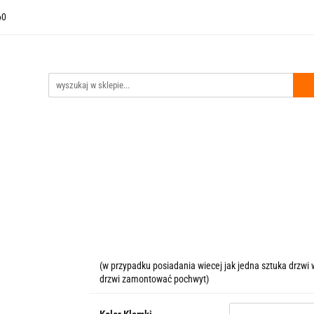
60
i Wejściowe
Drzwi Techniczne
Akcesoria
Bestsellery
czne
Akcesoria
Bestsellery
Kontakt
Outlet
Stro
(w przypadku posiadania wiecej jak jedna sztuka drzwi
drzwi zamontować pochwyt)