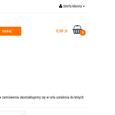
Strefa klienta
Kontakt
Outlet
Zaloguj się
Zarejestruj się
0,00 zł
0
Dodaj zgłoszenie
Zgody cookies
na Główna
 w zamówieniu skontaktujemy się w celu ustalenia do któych