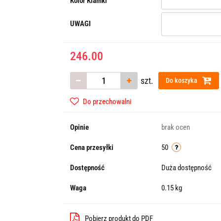
Kolor Klamki
UWAGI
246.00
szt.
Do koszyka
Do przechowalni
Opinie
brak ocen
Cena przesyłki
50
Dostępność
Duża dostępność
Waga
0.15 kg
Pobierz produkt do PDF