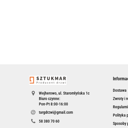
Informa
Dostawa
Wejherowo, ul. Staromłyńska 1c
Biuro czynne:
Zwroty i 
Pon-Pt 8:00-16:00
Regulami
targdrzwi@gmail.com
Polityka 
58 380 70 60
Sposoby p