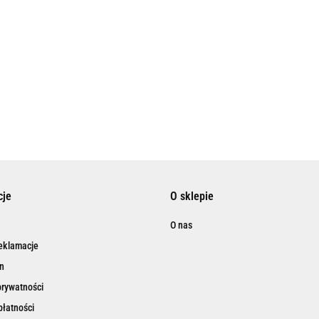
cje
O sklepie
O nas
reklamacje
n
prywatności
łatności