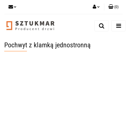
(
0
)
Zaloguj się
Zarejestruj się
Dodaj zgłoszenie
Pochwyt z klamką jednostronną
Zgody cookies