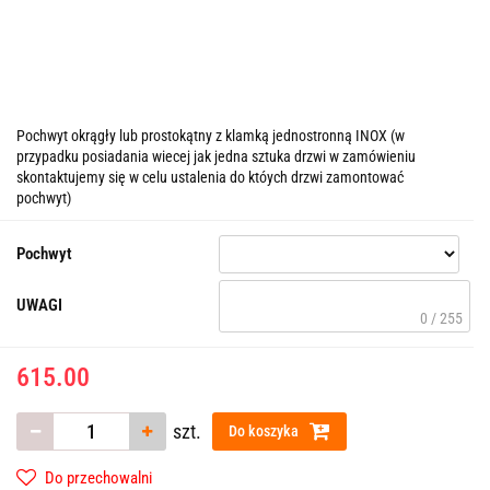
Pochwyt okrągły lub prostokątny z klamką jednostronną INOX (w
przypadku posiadania wiecej jak jedna sztuka drzwi w zamówieniu
skontaktujemy się w celu ustalenia do któych drzwi zamontować
pochwyt)
Pochwyt
UWAGI
0 / 255
615.00
szt.
Do koszyka
Do przechowalni