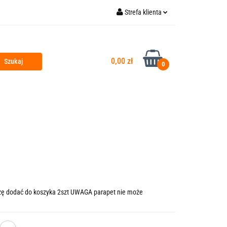
Strefa klienta
Kontakt
Outlet
Zaloguj się
Zarejestruj się
0,00 zł
0
Dodaj zgłoszenie
Zgody cookies
na Główna
zę dodać do koszyka 2szt UWAGA parapet nie może