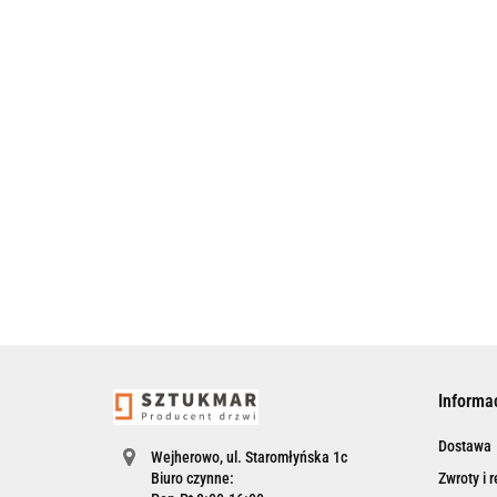
Informa
Dostawa
Wejherowo, ul. Staromłyńska 1c
Biuro czynne:
Zwroty i 