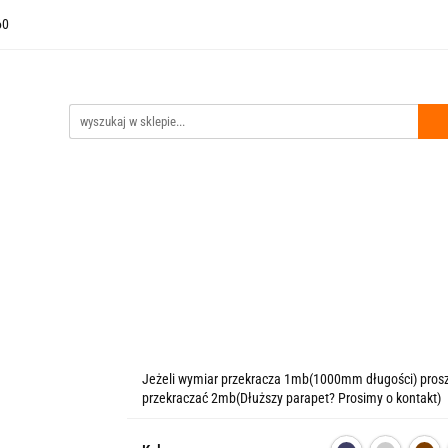
60
i Wejściowe
Drzwi Techniczne
Akcesoria
Bestsellery
czne
Akcesoria
Bestsellery
Kontakt
Outlet
Stro
Jeżeli wymiar przekracza 1mb(1000mm długości) pros
przekraczać 2mb(Dłuższy parapet? Prosimy o kontakt)