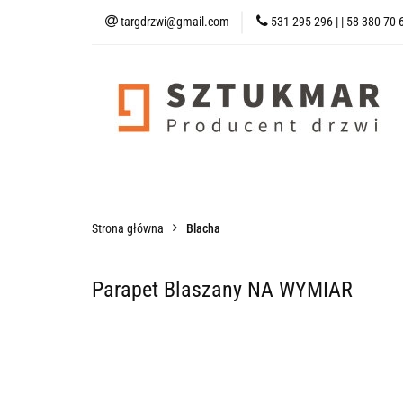
targdrzwi@gmail.com
531 295 296 | | 58 380 70 
Kategorie
Drzw
Strona Główna
Kategorie
Drzwi Wejściowe
Drzwi Techni
Strona główna
Blacha
Parapet Blaszany NA WYMIAR