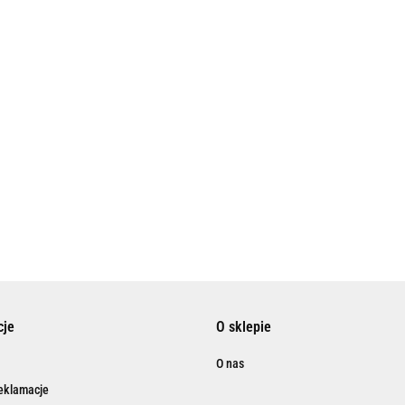
cje
O sklepie
O nas
reklamacje