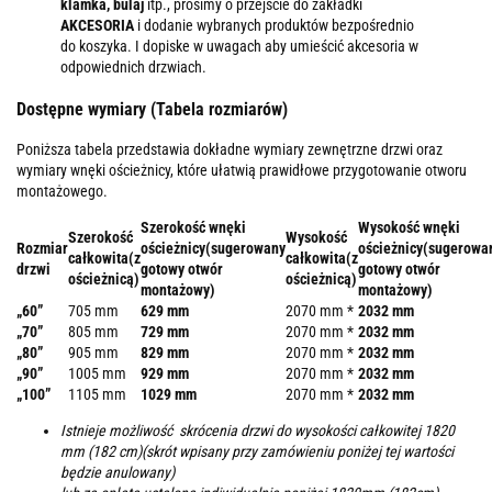
klamka, bulaj
itp., prosimy o przejście do zakładki
AKCESORIA
i dodanie wybranych produktów bezpośrednio
do koszyka. I dopiske w uwagach aby umieścić akcesoria w
odpowiednich drzwiach.
Dostępne wymiary (Tabela rozmiarów)
Poniższa tabela przedstawia dokładne wymiary zewnętrzne drzwi oraz
wymiary wnęki ościeżnicy, które ułatwią prawidłowe przygotowanie otworu
montażowego.
Szerokość wnęki
Wysokość wnęki
Szerokość
Wysokość
Rozmiar
ościeżnicy(sugerowany
ościeżnicy(sugerowa
całkowita(z
całkowita(z
drzwi
gotowy otwór
gotowy otwór
ościeżnicą)
ościeżnicą)
montażowy)
montażowy)
„60”
705 mm
629 mm
2070 mm *
2032 mm
„70”
805 mm
729 mm
2070 mm *
2032 mm
„80”
905 mm
829 mm
2070 mm *
2032 mm
„90”
1005 mm
929 mm
2070 mm *
2032 mm
„100”
1105 mm
1029 mm
2070 mm *
2032 mm
Istnieje możliwość skrócenia drzwi do wysokości całkowitej 1820
mm (182 cm)(skrót wpisany przy zamówieniu poniżej tej wartości
będzie anulowany)