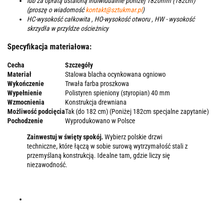
lub za opłatą ustaloną indiwidualnie poniżej 1820mm (182cm)
(proszę o wiadomość
kontakt@sztukmar.pl
)
HC-wysokość całkowita , HO-wysokość otworu , HW - wysokość
skrzydła w przyldze ościeżnicy
Specyfikacja materiałowa:
Cecha
Szczegóły
Materiał
Stalowa blacha ocynkowana ogniowo
Wykończenie
Trwała farba proszkowa
Wypełnienie
Polistyren spieniony (styropian) 40 mm
Wzmocnienia
Konstrukcja drewniana
Możliwość podcięcia
Tak (do 182 cm) (Poniżej 182cm specjalne zapytanie)
Pochodzenie
Wyprodukowano w Polsce
Zainwestuj w święty spokój.
Wybierz polskie drzwi
techniczne, które łączą w sobie surową wytrzymałość stali z
przemyślaną konstrukcją. Idealne tam, gdzie liczy się
niezawodność.
Meta Title:
Stalowe Drzwi Techniczne 40mm – Polski Producent
Meta Description:
Kupuj bezpośrednio od producenta. Solidne drzwi