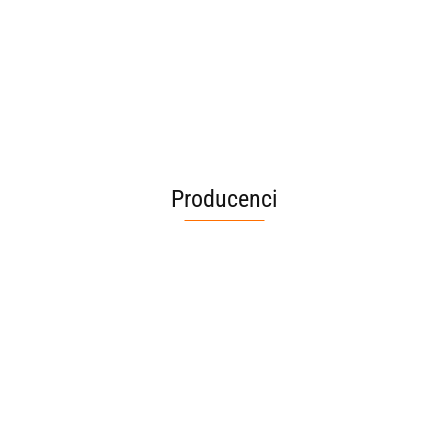
techniczne stalowe, ocynkowane ogniowo i ocieplane styropianem
40mm. Sprawdź naszą ofertę!
Producenci