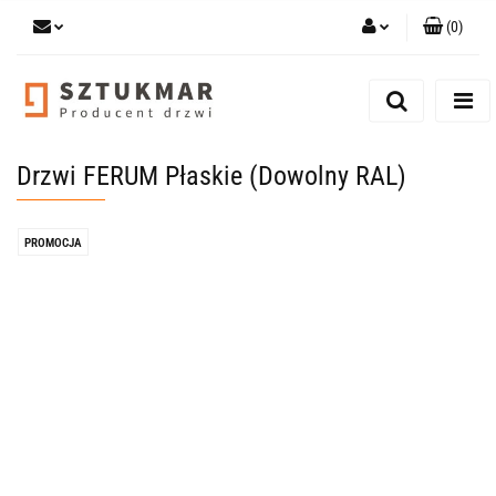
(
0
)
Zaloguj się
Zarejestruj się
Dodaj zgłoszenie
Drzwi FERUM Płaskie (Dowolny RAL)
Zgody cookies
PROMOCJA