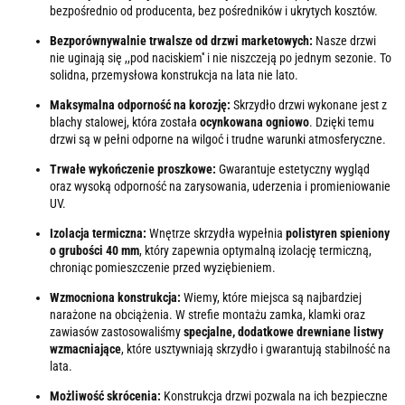
bezpośrednio od producenta, bez pośredników i ukrytych kosztów.
Bezporównywalnie trwalsze od drzwi marketowych:
Nasze drzwi
nie uginają się ,,pod naciskiem'' i nie niszczeją po jednym sezonie. To
solidna, przemysłowa konstrukcja na lata nie lato.
Maksymalna odporność na korozję:
Skrzydło drzwi wykonane jest z
blachy stalowej, która została
ocynkowana ogniowo
. Dzięki temu
drzwi są w pełni odporne na wilgoć i trudne warunki atmosferyczne.
Trwałe wykończenie proszkowe:
Gwarantuje estetyczny wygląd
oraz wysoką odporność na zarysowania, uderzenia i promieniowanie
UV.
Izolacja termiczna:
Wnętrze skrzydła wypełnia
polistyren spieniony
o grubości 40 mm
, który zapewnia optymalną izolację termiczną,
chroniąc pomieszczenie przed wyziębieniem.
Wzmocniona konstrukcja:
Wiemy, które miejsca są najbardziej
narażone na obciążenia. W strefie montażu zamka, klamki oraz
zawiasów zastosowaliśmy
specjalne, dodatkowe drewniane listwy
wzmacniające
, które usztywniają skrzydło i gwarantują stabilność na
lata.
Możliwość skrócenia:
Konstrukcja drzwi pozwala na ich bezpieczne